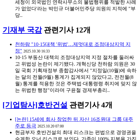
세청이 외국법인 연락사무소의 불법행위를 적발한 사례
가 없었다'라는 박민규 더불어민주당 의원의 지적에 "부
당..
기재부 국감
관련기사 12개
천하람 "10·15대책 '위법'…제멋대로 조정대상지역 지
정"
2025.10.30 16:33
10·15 부동산 대책의 조정대상지역 지정 절차를 둘러싸
고 위법성 논란이 제기됐다. 개혁신당 천하람 의원은 30
일 국회 기획재정부 종합감사에서 "지정일(10월)에 속하
는 달의 전월(9월) 통계가 집계되지 않았다고, 전전월(8
월) 통계를 적용한 것은 주택법·대통령령 취지에 맞지 않
는 위법한 행정"이라며 구윤철 경제부총리..
[기업탐사]호반건설
관련기사 4개
[논란] 15세에 회사 창업한 뒤 자산 16조원대 그룹 대주
주로 등극
2025.10.20 07:00
현금부자 호반건설의 최대 리스크는 편법으로 경영권을
승계한 오너 리스크로 보인다. 가족이 100% 지분을 가진