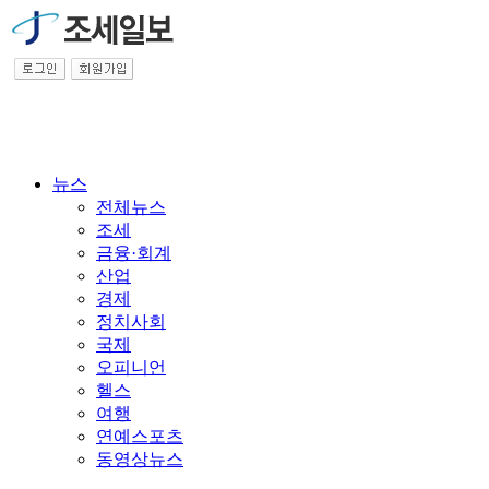
뉴스
전체뉴스
조세
금융·회계
산업
경제
정치사회
국제
오피니언
헬스
여행
연예스포츠
동영상뉴스