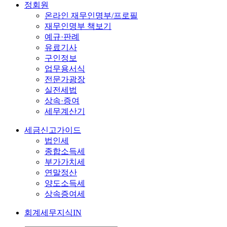
정회원
온라인 재무인명부/프로필
재무인명부 책보기
예규·판례
유료기사
구인정보
업무용서식
전문가광장
실전세법
상속·증여
세무계산기
세금신고가이드
법인세
종합소득세
부가가치세
연말정산
양도소득세
상속증여세
회계세무지식IN