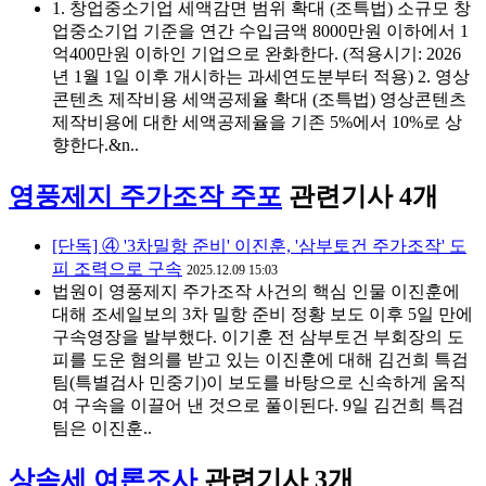
1. 창업중소기업 세액감면 범위 확대 (조특법) 소규모 창
업중소기업 기준을 연간 수입금액 8000만원 이하에서 1
억400만원 이하인 기업으로 완화한다. (적용시기: 2026
년 1월 1일 이후 개시하는 과세연도분부터 적용) 2. 영상
콘텐츠 제작비용 세액공제율 확대 (조특법) 영상콘텐츠
제작비용에 대한 세액공제율을 기존 5%에서 10%로 상
향한다.&n..
영풍제지 주가조작 주포
관련기사 4개
[단독] ④ '3차밀항 준비' 이진훈, '삼부토건 주가조작' 도
피 조력으로 구속
2025.12.09 15:03
법원이 영풍제지 주가조작 사건의 핵심 인물 이진훈에
대해 조세일보의 3차 밀항 준비 정황 보도 이후 5일 만에
구속영장을 발부했다. 이기훈 전 삼부토건 부회장의 도
피를 도운 혐의를 받고 있는 이진훈에 대해 김건희 특검
팀(특별검사 민중기)이 보도를 바탕으로 신속하게 움직
여 구속을 이끌어 낸 것으로 풀이된다. 9일 김건희 특검
팀은 이진훈..
상속세 여론조사
관련기사 3개