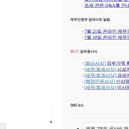
·
조세 관련 Q&A를 안내하는 전문가
재무인명부 업데이트 알림
·
7월 21일 온라인 재무인
·
7월 10일 온라인 재무인
BEST
업무용서식
·
[회사서식]
장부가액 
·
[세무/회계서식]
시설지
·
[세무/회계서식]
과세자
·
[행정민원서식]
신상명
·
[세무/회계서식]
이사
법원 "떼인 공사비 채