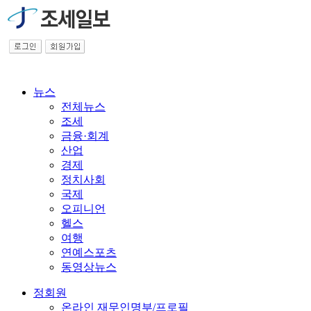
ㄴ대전사무소
ㄴ대구사무소
ㄴ광주사무소
ㄴ부산사무소
뉴스
금융위원회
전체뉴스
금융감독원
조세
금융·회계
ㄴ기획·디지털
산업
ㄴ은행·중소금융
경제
정치사회
ㄴ자본시장·회계
국제
오피니언
ㄴ민생·보험
헬스
한경협
여행
연예스포츠
상공회의소
동영상뉴스
중소기업중앙회
정회원
국세청
온라인 재무인명부/프로필