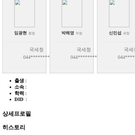
국제조세관리관
ㄴ동안양세무서
국제조세관리관> 국제협력
ㄴ동화성세무서
담당관
ㄴ분당세무서
국제조세관리관> 역외정보
임광현
박해영
신민섭
ㄴ삼척세무서
담당관
청장
차장
과장
ㄴ성남세무서
국제조세관리관> 상호합의
국세청
국세청
국세
담당관
ㄴ속초세무서
044********
044********
044****
국제조세관리관> 국제세원
ㄴ수원세무서
담당관
ㄴ시흥세무서
국제조세관리관> 글로벌과
출생
:
세기준추진팀
ㄴ안산세무서
소속
:
감사관
ㄴ안양세무서
학력
:
DID
:
감사관> 감사담당관
ㄴ영월세무서
감사관> 감찰담당관
ㄴ용인세무서
상세프로필
납세자보호관
ㄴ원주세무서
히스토리
납세자보호관> 납세자보호
ㄴ이천세무서