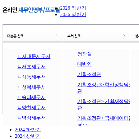
ㄴ동대문세무서
2026 하반기
2026 상반기
ㄴ동작세무서
ㄴ마포세무서
ㄴ반포세무서
ㄴ삼성세무서
청장실
ㄴ서대문세무서
대변인
ㄴ서초세무서
기획조정관
ㄴ성동세무서
기획조정관> 혁신정책담당
ㄴ성북세무서
관
ㄴ송파세무서
기획조정관> 기획재정담당
ㄴ양천세무서
관
2025 하반기
ㄴ역삼세무서
기획조정관> 국세데이터담
2025 상반기
당관
ㄴ영등포세무서
2024 하반기
기획조정관> 비상안전담당
2024 상반기
ㄴ용산세무서