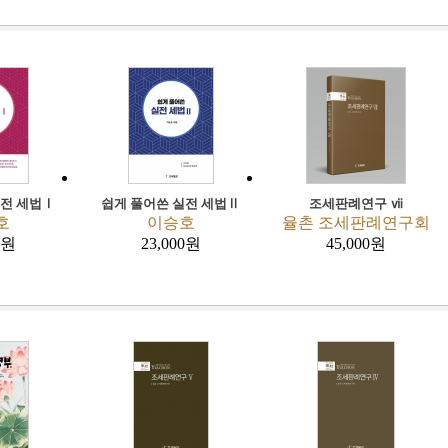
실전 세법Ⅰ
쉽게 풀어쓴 실전 세법Ⅱ
조세판례연구 ⅶ
호
이승호
율촌 조세판례연구회
0원
23,000원
45,000원