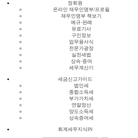
정회원
온라인 재무인명부/프로필
재무인명부 책보기
예규·판례
유료기사
구인정보
업무용서식
전문가광장
실전세법
상속·증여
세무계산기
세금신고가이드
법인세
종합소득세
부가가치세
연말정산
양도소득세
상속증여세
회계세무지식IN