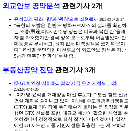
외교안보 공약분석
관련기사 2개
윤석열의 평화, '힘'과 '원칙'으로 실현될까
2022.03.07 23:27
"북한의 도발은 '한반도 평화프로세스'의 실패를 확인하
는 조종(弔鐘)이다. 민주당 정권은 미국과 북한 간 '중재
자'를 자처했지만 결국 양쪽 모두로부터 버림받았다. 한
미동맹을 무시하고, 원칙 없는 대북정책을 폈기 때문이
다" 윤석열 국민의힘 대선후보의 외교안보 정책은 지난
5년간 민주당 정권의 '북한 중..
부동산공약 진단
관련기사 3개
③ GTX 연장·지하화... 집값 자극 우려 지적도 나와
2022.03.07 17:30
이재명-윤석열 거대양당 대선 후보가 수도권 철도 신규
건설 계획을 쏟아내고 있다. 지난해 수도권광역급행철도
(GTX) 호재 기대감에 추격매수가 몰리는 등 집값을 좌우
했던 GTX 신설을 포함, 대규모 예산이 필요한 사업을 추
진하겠다며 경쟁적으로 표심 잡기에 나선 것이다. 일각
에선 GTX 노선 교통 기반시설을 확충한다는 게 오히려