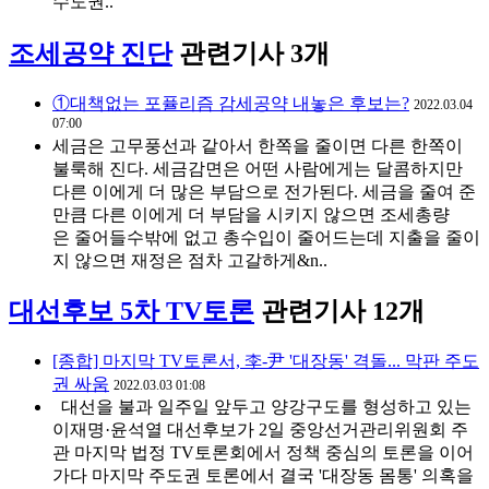
수도권..
조세공약 진단
관련기사 3개
①대책없는 포퓰리즘 감세공약 내놓은 후보는?
2022.03.04
07:00
세금은 고무풍선과 같아서 한쪽을 줄이면 다른 한쪽이
불룩해 진다. 세금감면은 어떤 사람에게는 달콤하지만
다른 이에게 더 많은 부담으로 전가된다. 세금을 줄여 준
만큼 다른 이에게 더 부담을 시키지 않으면 조세총량
은 줄어들수밖에 없고 총수입이 줄어드는데 지출을 줄이
지 않으면 재정은 점차 고갈하게&n..
대선후보 5차 TV토론
관련기사 12개
[종합] 마지막 TV토론서, 李-尹 '대장동' 격돌... 막판 주도
권 싸움
2022.03.03 01:08
대선을 불과 일주일 앞두고 양강구도를 형성하고 있는
이재명·윤석열 대선후보가 2일 중앙선거관리위원회 주
관 마지막 법정 TV토론회에서 정책 중심의 토론을 이어
가다 마지막 주도권 토론에서 결국 '대장동 몸통' 의혹을