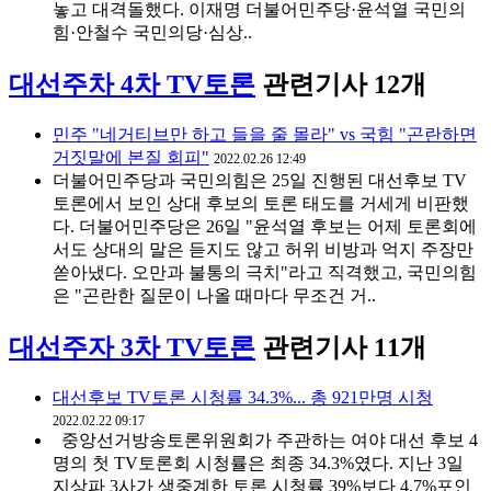
놓고 대격돌했다. 이재명 더불어민주당·윤석열 국민의
힘·안철수 국민의당·심상..
대선주차 4차 TV토론
관련기사 12개
민주 "네거티브만 하고 들을 줄 몰라" vs 국힘 "곤란하면
거짓말에 본질 회피"
2022.02.26 12:49
더불어민주당과 국민의힘은 25일 진행된 대선후보 TV
토론에서 보인 상대 후보의 토론 태도를 거세게 비판했
다. 더불어민주당은 26일 "윤석열 후보는 어제 토론회에
서도 상대의 말은 듣지도 않고 허위 비방과 억지 주장만
쏟아냈다. 오만과 불통의 극치"라고 직격했고, 국민의힘
은 "곤란한 질문이 나올 때마다 무조건 거..
대선주자 3차 TV토론
관련기사 11개
대선후보 TV토론 시청률 34.3%... 총 921만명 시청
2022.02.22 09:17
중앙선거방송토론위원회가 주관하는 여야 대선 후보 4
명의 첫 TV토론회 시청률은 최종 34.3%였다. 지난 3일
지상파 3사가 생중계한 토론 시청률 39%보다 4.7%포인