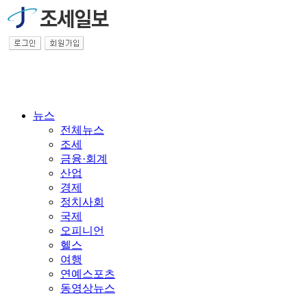
뉴스
전체뉴스
조세
금융·회계
산업
경제
정치사회
국제
오피니언
헬스
여행
연예스포츠
동영상뉴스