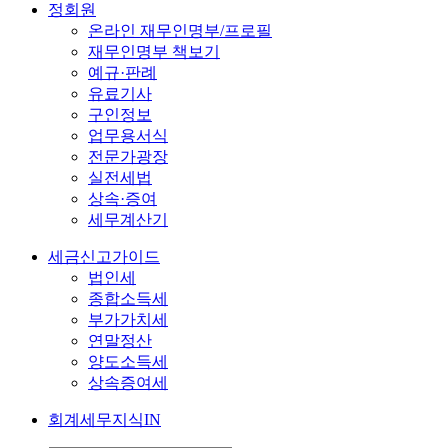
정회원
온라인 재무인명부/프로필
재무인명부 책보기
예규·판례
유료기사
구인정보
업무용서식
전문가광장
실전세법
상속·증여
세무계산기
세금신고가이드
법인세
종합소득세
부가가치세
연말정산
양도소득세
상속증여세
회계세무지식IN