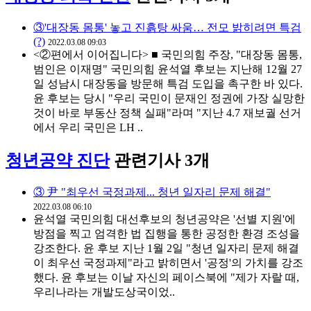
③'대장동 몸통' 놓고 진흙탕 싸움… 전모 밝히려면 특검
(?)
2022.03.08 09:03
<②편에서 이어집니다> ■ 국민의힘 주장, "대장동 몸통,
범인은 이재명" 국민의힘 윤석열 후보는 지난해 12월 27
일 성남시 대장동을 방문해 특검 도입을 촉구한 바 있다.
윤 후보는 당시 "우리 국민이 문재인 정권에 가장 실망한
것이 바로 부동산 정책 실패"라며 "지난 4.7 재보궐 선거
에서 우리 국민은 LH ..
청년공약 진단
관련기사 3개
③ 尹 "최우선 국정과제... 청년 일자리 문제 해결"
2022.03.08 06:10
윤석열 국민의힘 대선후보의 청년공약은 '선별 지원'에
방점을 찍고 엄격한 법 집행을 통한 공정한 환경 조성을
강조한다. 윤 후보 지난 1월 2일 "청년 일자리 문제 해결
이 최우선 국정과제"라고 밝히면서 '공정'의 가치를 강조
했다. 윤 후보는 이날 자신의 페이스북에 "제가 자랄 때,
우리나라는 개발도상국이었..