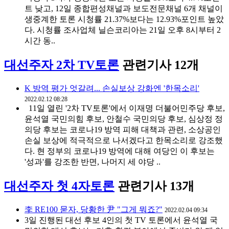
트 낮고, 12일 종합편성채널과 보도전문채널 6개 채널이
생중계한 토론 시청률 21.37%보다는 12.93%포인트 높았
다. 시청률 조사업체 닐슨코리아는 21일 오후 8시부터 2
시간 동..
대선주자 2차 TV토론
관련기사 12개
K 방역 평가 엇갈려... 손실보상 강화엔 '한목소리'
2022.02.12 08:28
11일 열린 '2차 TV토론'에서 이재명 더불어민주당 후보,
윤석열 국민의힘 후보, 안철수 국민의당 후보, 심상정 정
의당 후보는 코로나19 방역 피해 대책과 관련, 소상공인
손실 보상에 적극적으로 나서겠다고 한목소리로 강조했
다. 현 정부의 코로나19 방역에 대해 여당인 이 후보는
'성과'를 강조한 반면, 나머지 세 야당 ..
대선주자 첫 4자토론
관련기사 13개
李 RE100 묻자, 당황한 尹 "그게 뭐죠?"
2022.02.04 09:34
3일 진행된 대선 후보 4인의 첫 TV 토론에서 윤석열 국