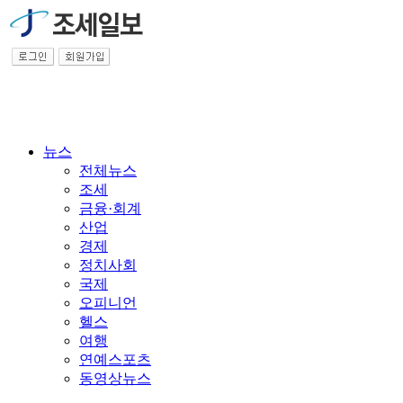
뉴스
전체뉴스
조세
금융·회계
산업
경제
정치사회
국제
오피니언
헬스
여행
연예스포츠
동영상뉴스