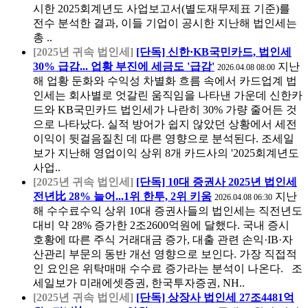
시한 2025회계년도 사업보고서(별도재무제표 기준)를
전수 분석한 결과, 이들 기업이 공시한 지난해 법인세는
총 ..
[2025년 귀속 법인세]
[단독] 신한·KB국민카드, 법인세
30% 급감... 업황 부진에 세금도 '급감'
지난
2026.04.08 08:00
해 업황 둔화와 수익성 차별화 흐름 속에서 카드업계 법
인세는 회사별로 엇갈린 움직임을 나타낸 가운데 신한카
드와 KB국민카드 법인세가 나란히 30% 가량 줄어든 것
으로 나타났다. 실적 방어가 쉽지 않았던 상황에서 세전
이익이 뒷걸음질친 데 따른 영향으로 분석된다. 조세일
보가 지난해 영업이익 상위 8개 카드사의 '2025회계년도
사업..
[2025년 귀속 법인세]
[단독] 10대 증권사 2025년 법인세
전년比 28% 늘어...1위 한투, 2위 키움
지난
2026.04.08 06:30
해 수수료수익 상위 10대 증권사들의 법인세는 직전년도
대비 약 28% 증가한 2조2600억원에 달했다. 국내 증시
호황에 따른 주식 거래대금 증가, 대출 관련 손익·IB·자
산관리 부문의 동반 개선 영향으로 보인다. 가장 직접적
인 요인은 위탁매매 수수료 증가라는 분석이 나온다. 조
세일보가 미래에셋증권, 한국투자증권, NH..
[2025년 귀속 법인세]
[단독] 상장사 법인세 27조4481억