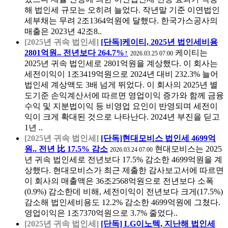
해 법인세 규모는 오히려 늘었다. 작년말 기준 이연법인
세부채는 무려 2조1364억원에 달했다. 한국가스공사의
매출은 2023년 42조8..
[2025년 귀속 법인세]
[단독]케이티, 2025년 법인세비용
2801억원.. 전년보다 264.7%↑
케이티는
2026.03.25 07:00
2025년 귀속 법인세로 2801억원을 계상했다. 이 회사는
세전이익이 1조3419억원으로 2024년 대비 232.3% 늘어
법인세 계상액도 3배 넘게 뛰었다. 이 회사의 2025년 별
도기준 손익계산서에 따르면 영업이익 증가와 함께 금융
수익 및 지분법이익 등 비영업 요인이 반영되며 세전이
익이 크게 확대된 것으로 나타난다. 2024년 부진을 딛고
1년 ..
[2025년 귀속 법인세]
[단독]현대모비스 법인세 4699억
원.. 전년 比 17.5% 감소
현대모비스는 2025
2026.03.24 07:00
년 귀속 법인세로 전년보다 17.5% 감소한 4699억원을 계
상했다. 현대모비스가 최근 제출한 감사보고서에 따르면
이 회사의 매출액은 36조2568억원으로 전년보다 소폭
(0.9%) 감소한데 비해, 세전이익이 전년보다 크게(17.5%)
감소해 법인세비용도 12.2% 감소한 4699억원에 그쳤다.
영업이익은 1조7370억원으로 3.7% 줄었다..
[2025년 귀속 법인세]
[단독] LG이노텍, 지난해 법인세