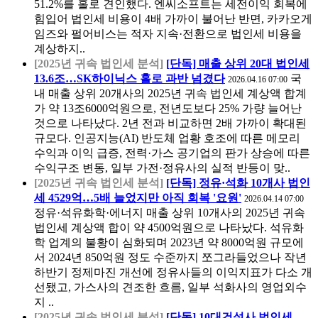
51.2%를 홀로 견인했다. 엔씨소프트는 세전이익 회복에
힘입어 법인세 비용이 4배 가까이 불어난 반면, 카카오게
임즈와 펄어비스는 적자 지속·전환으로 법인세 비용을
계상하지..
[2025년 귀속 법인세 분석]
[단독] 매출 상위 20대 법인세
13.6조…SK하이닉스 홀로 과반 넘겼다
국
2026.04.16 07:00
내 매출 상위 20개사의 2025년 귀속 법인세 계상액 합계
가 약 13조6000억원으로, 전년도보다 25% 가량 늘어난
것으로 나타났다. 2년 전과 비교하면 2배 가까이 확대된
규모다. 인공지능(AI) 반도체 업황 호조에 따른 메모리
수익과 이익 급증, 전력·가스 공기업의 판가 상승에 따른
수익구조 변동, 일부 가전·정유사의 실적 반등이 맞..
[2025년 귀속 법인세 분석]
[단독] 정유·석화 10개사 법인
세 4529억…5배 늘었지만 아직 회복 '요원'
2026.04.14 07:00
정유·석유화학·에너지 매출 상위 10개사의 2025년 귀속
법인세 계상액 합이 약 4500억원으로 나타났다. 석유화
학 업계의 불황이 심화되며 2023년 약 8000억원 규모에
서 2024년 850억원 정도 수준까지 쪼그라들었으나 작년
하반기 정제마진 개선에 정유사들의 이익지표가 다소 개
선됐고, 가스사의 견조한 흐름, 일부 석화사의 영업외수
지 ..
[2025년 귀속 법인세 분석]
[단독] 10대건설사 법인세