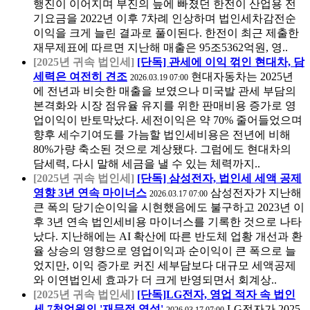
행진이 이어지며 부진의 늪에 빠졌던 한전이 산업용 전
기요금을 2022년 이후 7차례 인상하며 법인세차감전순
이익을 크게 늘린 결과로 풀이된다. 한전이 최근 제출한
재무제표에 따르면 지난해 매출은 95조5362억원, 영..
[2025년 귀속 법인세]
[단독] 관세에 이익 꺾인 현대차, 담
세력은 여전히 견조
현대자동차는 2025년
2026.03.19 07:00
에 전년과 비슷한 매출을 보였으나 미국발 관세 부담의
본격화와 시장 점유율 유지를 위한 판매비용 증가로 영
업이익이 반토막났다. 세전이익은 약 70% 줄어들었으며
향후 세수기여도를 가늠할 법인세비용은 전년에 비해
80%가량 축소된 것으로 계상됐다. 그럼에도 현대차의
담세력, 다시 말해 세금을 낼 수 있는 체력까지..
[2025년 귀속 법인세]
[단독] 삼성전자, 법인세 세액 공제
영향 3년 연속 마이너스
삼성전자가 지난해
2026.03.17 07:00
큰 폭의 당기순이익을 시현했음에도 불구하고 2023년 이
후 3년 연속 법인세비용 마이너스를 기록한 것으로 나타
났다. 지난해에는 AI 확산에 따른 반도체 업황 개선과 환
율 상승의 영향으로 영업이익과 순이익이 큰 폭으로 늘
었지만, 이익 증가로 커진 세부담보다 대규모 세액공제
와 이연법인세 효과가 더 크게 반영되면서 회계상..
[2025년 귀속 법인세]
[단독]LG전자, 영업 적자 속 법인
세 7천억원의 '재무적 역설'
LG전자가 2025
2026.03.17 07:00