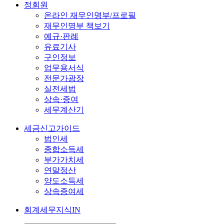
정회원
온라인 재무인명부/프로필
재무인명부 책보기
예규·판례
유료기사
구인정보
업무용서식
전문가광장
실전세법
상속·증여
세무계산기
세금신고가이드
법인세
종합소득세
부가가치세
연말정산
양도소득세
상속증여세
회계세무지식IN