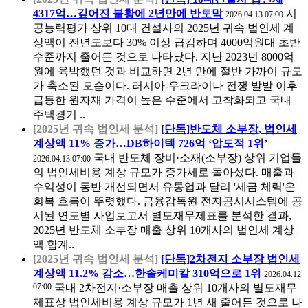
4317억…깊어진 불황에 2년만에 반토막
시
2026.04.13 07:00
공능력평가 상위 10대 건설사의 2025년 귀속 법인세 계
상액이 전년도보다 30% 이상 급감하며 4000억원대 초반
수준까지 줄어든 것으로 나타났다. 지난 2023년 8000억
원에 육박했던 것과 비교하면 2년 만에 절반 가까이 규모
가 축소된 모습이다. 러시아-우크라이나 전쟁 발발 이후
급등한 원자재 가격이 높은 수준에서 고착화되고 국내
주택경기 ..
[2025년 귀속 법인세 분석]
[단독]반도체 소부장, 법인세
계상액 11% 증가…DB하이텍 726억 ‘압도적 1위’
국내 반도체 장비·소재(소부장) 상위 기업들
2026.04.13 07:00
의 법인세비용 계상 규모가 증가세로 돌아섰다. 매출과
수익성이 동반 개선되면서 유통업과 달리 '세금 체력'은
회복 흐름이 뚜렷했다. 금융감독원 전자공시시스템에 공
시된 연도별 사업보고서 별도재무제표를 분석한 결과,
2025년 반도체 소부장 매출 상위 10개사의 법인세 계상
액 합계..
[2025년 귀속 법인세 분석]
[단독]2차전지 소부장 법인세
계상액 11.2% 감소…한솔케미칼 310억으로 1위
2026.04.12
07:00
국내 2차전지·소부장 매출 상위 10개사의 별도재무
제표상 법인세비용 계상 규모가 1년 새 줄어든 것으로 나