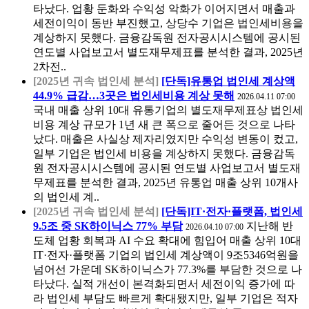
타났다. 업황 둔화와 수익성 악화가 이어지면서 매출과
세전이익이 동반 부진했고, 상당수 기업은 법인세비용을
계상하지 못했다. 금융감독원 전자공시시스템에 공시된
연도별 사업보고서 별도재무제표를 분석한 결과, 2025년
2차전..
[2025년 귀속 법인세 분석]
[단독]유통업 법인세 계상액
44.9% 급감…3곳은 법인세비용 계상 못해
2026.04.11 07:00
국내 매출 상위 10대 유통기업의 별도재무제표상 법인세
비용 계상 규모가 1년 새 큰 폭으로 줄어든 것으로 나타
났다. 매출은 사실상 제자리였지만 수익성 변동이 컸고,
일부 기업은 법인세 비용을 계상하지 못했다. 금융감독
원 전자공시시스템에 공시된 연도별 사업보고서 별도재
무제표를 분석한 결과, 2025년 유통업 매출 상위 10개사
의 법인세 계..
[2025년 귀속 법인세 분석]
[단독]IT·전자·플랫폼, 법인세
9.5조 중 SK하이닉스 77% 부담
지난해 반
2026.04.10 07:00
도체 업황 회복과 AI 수요 확대에 힘입어 매출 상위 10대
IT·전자·플랫폼 기업의 법인세 계상액이 9조5346억원을
넘어선 가운데 SK하이닉스가 77.3%를 부담한 것으로 나
타났다. 실적 개선이 본격화되면서 세전이익 증가에 따
라 법인세 부담도 빠르게 확대됐지만, 일부 기업은 적자