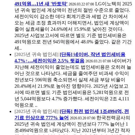
491억원…1년 새 '반토막'
LG이노텍의 2025
2026.03.22 07:00
년 귀속 법인세 계상액이 전년의 절반 수준으로 줄었다.
세전이익이 감소한 데다 회계기준과 세법 간 차이에서
오는 세금 조정 효과까지 더해지면서, 법인세 계상액이
줄어 실효세율이 24.6%에서 15.9%로 낮아진 것이다.
2025년 사업보고서에 따르면 별도 기준 법인세비용은
491억원으로 전년 945억원에서 48.0% 줄었다. 같은 기간
세..
[2025년 귀속 법인세]
[단독] 네이버, 작년 법인세비용
4.7%↑…세전이익은 2.5% 뒷걸음
네이버가
2026.03.21 07:00
지난해 세전이익이 줄었는데도 법인세비용은 오히려 늘
어난 것으로 나타났다. 세금을 줄여주던 비과세 수익이
전년보다 596억원 축소되면서 실제 세금 부담 비율이
20.4%에서 21.9%로 높아진 영향이다. 2025년 사업보고
서에 따르면 별도 기준 법인세비용은 5,281억원으로 전
년 5,044억원보다 4.7% 증가했다. 세전이익은 2조 4,111
억원으로 ..
[2025년 귀속 법인세]
[단독] 한전 법인세 1조4994억, 전
기료 인상으로 777% 늘어
한국전력공사의
2026.03.20 07:00
2025년 귀속 법인세 계상액이 전년보다 777% 늘어난 1
조4994억원으로 나타났다. 지난 2021년부터 3년간 적자