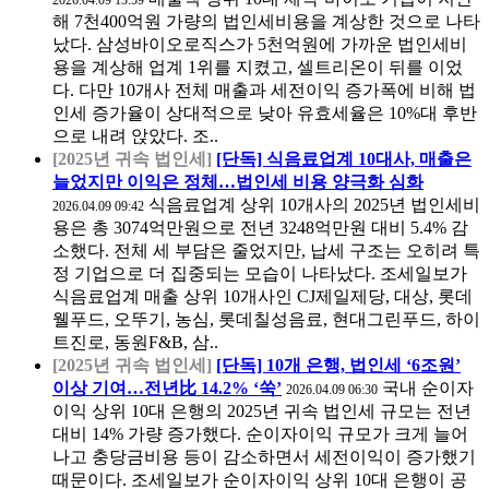
해 7천400억원 가량의 법인세비용을 계상한 것으로 나타
났다. 삼성바이오로직스가 5천억원에 가까운 법인세비
용을 계상해 업계 1위를 지켰고, 셀트리온이 뒤를 이었
다. 다만 10개사 전체 매출과 세전이익 증가폭에 비해 법
인세 증가율이 상대적으로 낮아 유효세율은 10%대 후반
으로 내려 앉았다. 조..
[2025년 귀속 법인세]
[단독] 식음료업계 10대사, 매출은
늘었지만 이익은 정체…법인세 비용 양극화 심화
식음료업계 상위 10개사의 2025년 법인세비
2026.04.09 09:42
용은 총 3074억만원으로 전년 3248억만원 대비 5.4% 감
소했다. 전체 세 부담은 줄었지만, 납세 구조는 오히려 특
정 기업으로 더 집중되는 모습이 나타났다. 조세일보가
식음료업계 매출 상위 10개사인 CJ제일제당, 대상, 롯데
웰푸드, 오뚜기, 농심, 롯데칠성음료, 현대그린푸드, 하이
트진로, 동원F&B, 삼..
[2025년 귀속 법인세]
[단독] 10개 은행, 법인세 ‘6조원’
이상 기여…전년比 14.2% ‘쑥’
국내 순이자
2026.04.09 06:30
이익 상위 10대 은행의 2025년 귀속 법인세 규모는 전년
대비 14% 가량 증가했다. 순이자이익 규모가 크게 늘어
나고 충당금비용 등이 감소하면서 세전이익이 증가했기
때문이다. 조세일보가 순이자이익 상위 10대 은행이 공