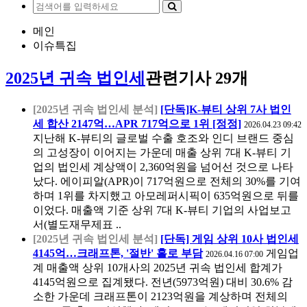
메인
이슈특집
2025년 귀속 법인세
관련기사 29개
[2025년 귀속 법인세 분석]
[단독]K-뷰티 상위 7사 법인
세 합산 2147억…APR 717억으로 1위 [정정]
2026.04.23 09:42
지난해 K-뷰티의 글로벌 수출 호조와 인디 브랜드 중심
의 고성장이 이어지는 가운데 매출 상위 7대 K-뷰티 기
업의 법인세 계상액이 2,360억원을 넘어선 것으로 나타
났다. 에이피알(APR)이 717억원으로 전체의 30%를 기여
하며 1위를 차지했고 아모레퍼시픽이 635억원으로 뒤를
이었다. 매출액 기준 상위 7대 K-뷰티 기업의 사업보고
서(별도재무제표 ..
[2025년 귀속 법인세 분석]
[단독] 게임 상위 10사 법인세
4145억…크래프톤, '절반' 홀로 부담
게임업
2026.04.16 07:00
계 매출액 상위 10개사의 2025년 귀속 법인세 합계가
4145억원으로 집계됐다. 전년(5973억원) 대비 30.6% 감
소한 가운데 크래프톤이 2123억원을 계상하며 전체의