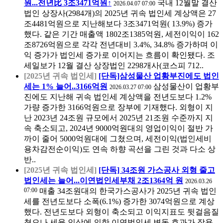
원...전년比 3조3471억원↑
국내 12월말 결산
2026.04.07 07:00
법인 상장사(2984개)의 2025년 귀속 법인세 계상액은 27
조4481억원으로 지난해보다 3조3471억원( 13.9%) 증가
했다. 같은 기간 매출액 1802조1385억원, 세전이익이 162
조8726억원으로 각각 전년대비 3.4%, 34.8% 증가하며 이
익 증가가 법인세 증가로 이어지는 흐름이 확인됐다. 조
세일보가 12월 결산 상장법인 2298개사(코스피 712..
[2025년 귀속 법인세]
[단독]삼성물산 업황부진에도 법인
세는 1% 늘어..3166억원
삼성물산이 업황부
2026.03.27 07:00
진에도 지난해 귀속 법인세 계상액을 전년도보다 1.2%
가량 증가한 3166억원으로 장부에 기재했다. 외형이 지
난 2023년 24조원 규모에서 2025년 21조원 수준까지 지
속 축소되고, 2024년 9000억원대의 영업이익이 절반 가
까이 줄어 5000억원대에 그쳤으며, 세전이익(법인세비
용차감전순이익)도 연속 하향 곡선을 그린 것과 다소 상
반..
[2025년 귀속 법인세]
[단독] 34조원 가스공사 외형 줄고
법인세는 늘어...이연법인세부채 2조1364억 원
2026.03.26
07:00
매출 34조원대의 한국가스공사가 2025년 귀속 법인
세를 전년도보다 소폭(6.1%) 증가한 3074억원으로 계상
했다. 전년도보다 외형이 축소되고 이익지표도 뒷걸음질
쳤으나 세율 인상에 의한 이연법인세 변동 효과가 작용