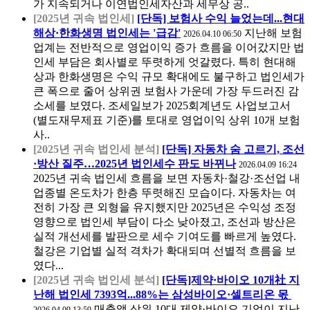
가 지속되거나 이연법인세자산과 세무상 공..
[2025년 귀속 법인세]
[단독] 보험사 수익 늘었는데...현대
해상·한화생명 법인세는 '급감'
지난해 보험
2026.04.10 06:50
업계는 전반적으로 영업이익 증가 흐름을 이어갔지만 법
인세 부담은 회사별로 뚜렷하게 엇갈렸다. 특히 현대해
상과 한화생명은 수익 규모 확대에도 불구하고 법인세가
큰 폭으로 줄어 상위권 보험사 가운데 가장 두드러진 감
소세를 보였다. 조세일보가 2025회계년도 사업보고서
(별도재무제표 기준)를 토대로 영업이익 상위 10개 보험
사..
[2025년 귀속 법인세 분석]
[단독] 자동차 숨 고르기, 조선
·방산 질주…2025년 법인세수 판도 바뀌나
2026.04.09 16:24
2025년 귀속 법인세 흐름을 보면 자동차·철강·조선업 내
업종별 온도차가 한층 뚜렷해진 모습이다. 자동차는 여
전히 가장 큰 외형을 유지했지만 2025년은 수익성 조정
영향으로 법인세 부담이 다소 낮아졌고, 조선과 방산은
실적 개선세를 발판으로 세수 기여도를 빠르게 높였다.
철강은 기업별 실적 격차가 확대되며 선별적 흐름을 보
였다...
[2025년 귀속 법인세 분석]
[단독]제약·바이오 10개社 지
난해 법인세 7393억...88%는 삼성바이오·셀트리온 몫
매출액 상위 10대 제약·바이오 기업이 지난
2026.04.09 13:59