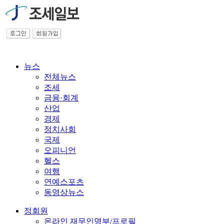
뉴스
전체뉴스
조세
금융·회계
산업
경제
정치사회
국제
오피니언
헬스
여행
연예스포츠
동영상뉴스
정회원
온라인 재무인명부/프로필