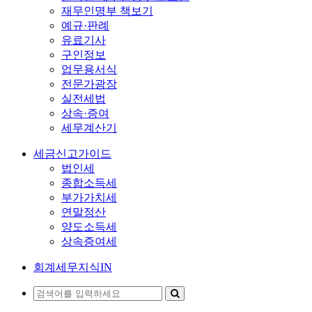
재무인명부 책보기
예규·판례
유료기사
구인정보
업무용서식
전문가광장
실전세법
상속·증여
세무계산기
세금신고가이드
법인세
종합소득세
부가가치세
연말정산
양도소득세
상속증여세
회계세무지식IN