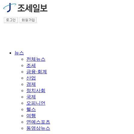
뉴스
전체뉴스
조세
금융·회계
산업
경제
정치사회
국제
오피니언
헬스
여행
연예스포츠
동영상뉴스