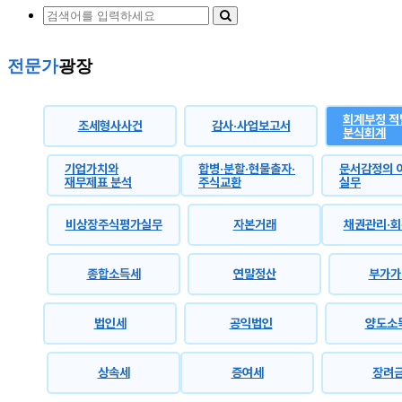
전문가
광장
회계부정 적
조세형사사건
감사·사업보고서
분식회계
기업가치와
합병·분할·현물출자·
문서감정의 
재무제표 분석
주식교환
실무
비상장주식평가실무
자본거래
채권관리·
종합소득세
연말정산
부가가
법인세
공익법인
양도소
상속세
증여세
장려