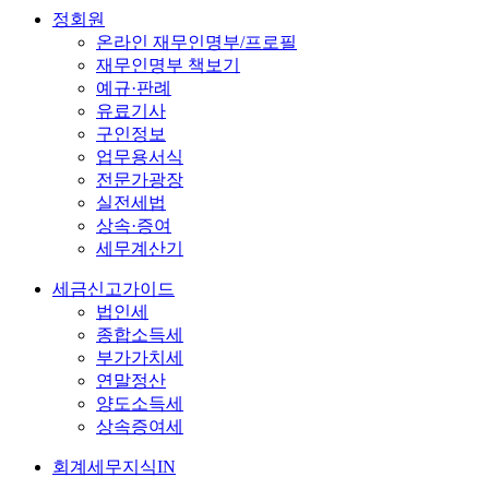
정회원
온라인 재무인명부/프로필
재무인명부 책보기
예규·판례
유료기사
구인정보
업무용서식
전문가광장
실전세법
상속·증여
세무계산기
세금신고가이드
법인세
종합소득세
부가가치세
연말정산
양도소득세
상속증여세
회계세무지식IN